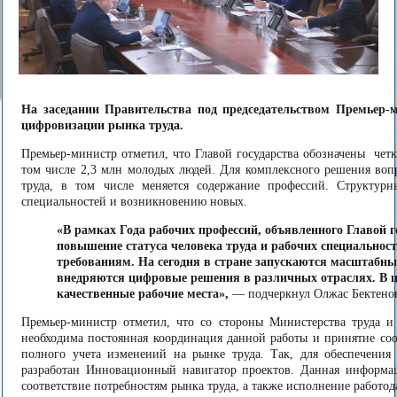
На заседании Правительства под председательством Премьер-
цифровизации рынка труда.
Премьер-министр отметил, что Главой государства обозначены четки
том числе 2,3 млн молодых людей. Для комплексного решения вопр
труда, в том числе меняется содержание профессий. Структур
специальностей и возникновению новых.
«В рамках Года рабочих профессий, объявленного Главой го
повышение статуса человека труда и рабочих специальнос
требованиям. На сегодня в стране запускаются масштабны
внедряются цифровые решения в различных отраслях. В ц
качественные рабочие места»,
— подчеркнул Олжас Бектено
Премьер-министр отметил, что со стороны Министерства труда и
необходима постоянная координация данной работы и принятие со
полного учета изменений на рынке труда. Так, для обеспечения 
разработан Инновационный навигатор проектов. Данная информац
соответствие потребностям рынка труда, а также исполнение работод