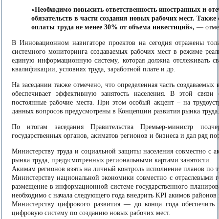
«Необходимо повысить ответственность иностранных и от
обязательств в части создания новых рабочих мест. Такж
оплаты труда не менее 30% от объема инвестиций»,
— отме
В Инновационном навигаторе проектов на сегодня отражены тол
системного мониторинга создаваемых рабочих мест в режиме реал
единую информационную систему, которая должна отслеживать све
квалификации, условиях труда, заработной плате и др.
На заседании также отмечено, что определенная часть создаваемых 
обеспечивает эффективную занятость населения. В этой связи 
постоянные рабочие места. При этом особый акцент – на трудоу
данных вопросов предусмотрены в Концепции развития рынка труда
По итогам заседания Правительства Премьер-министр подче
государственных органов, акиматов регионов и бизнеса и дал ряд 
Министерству труда и социальной защиты населения совместно с 
рынка труда, предусмотренных региональными картами занятости.
Акимам регионов взять на личный контроль исполнение планов по тр
Министерству национальной экономики совместно с отраслевыми го
размещение в информационной системе государственного планирова
необходимо с начала следующего года внедрить KPI акимов районов 
Министерству цифрового развития — до конца года обеспечить 
цифровую систему по созданию новых рабочих мест.