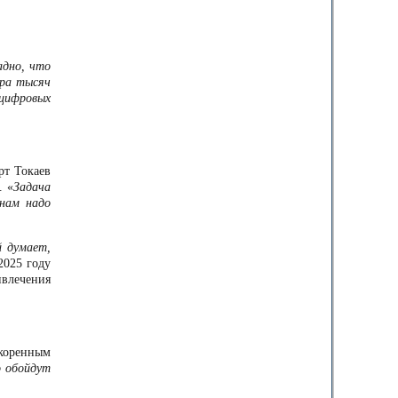
дно, что
ора тысяч
 цифровых
рт Токаев
. «
Задача
 нам надо
й думает,
2025 году
ивлечения
 коренным
о обойдут