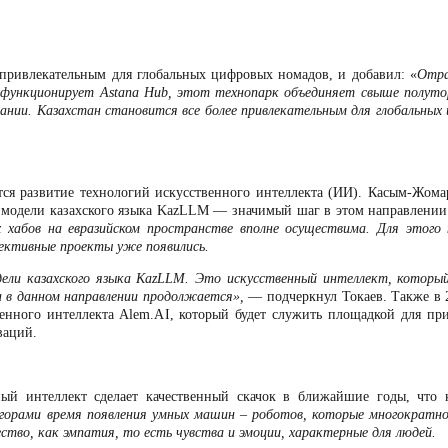
е привлекательным для глобальных цифровых номадов, и добавил: «
Отра
но функционирует Astana Hub, этот технопарк объединяет свыше полут
ании.
Казахстан становится все более привлекательным для глобальных
ся развитие технологий искусственного интеллекта (ИИ). Касым-Жома
й модели казахского языка KazLLM — значимый шаг в этом направлении
 хабов на евразийском пространстве вполне осуществима. Для этого
пективные проекты уже появились.
одели казахского языка KazLLM. Это искусственный интеллект, которы
та в данном направлении продолжается
»,
— подчеркнул Токаев. Также в 
енного интеллекта Alem.AI, который будет служить площадкой для пр
ваций.
ный интеллект сделает качественный скачок в ближайшие годы, что
 горами время появления умных машин – роботов, которые многократн
ство, как эмпатия, то есть чувства и эмоции, характерные для людей.