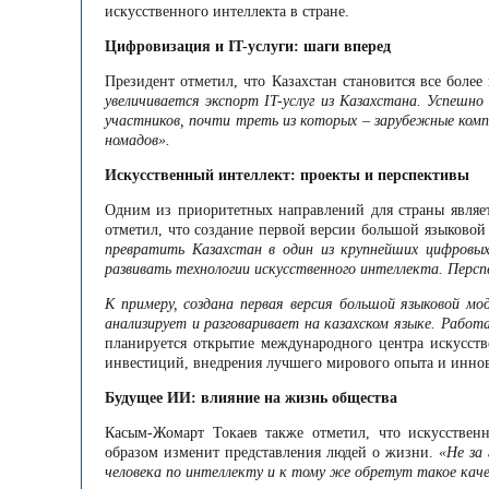
искусственного интеллекта в стране.
Цифровизация и IT-услуги: шаги вперед
Президент отметил, что Казахстан становится все боле
увеличивается экспорт IT-услуг из Казахстана. Успеш
участников, почти треть из которых – зарубежные комп
номадов».
Искусственный интеллект: проекты и перспективы
Одним из приоритетных направлений для страны являет
отметил, что создание первой версии большой языково
превратить Казахстан в один из крупнейших цифровых
развивать технологии искусственного интеллекта. Перс
К примеру, создана первая версия большой языковой м
анализирует и разговаривает на казахском языке. Рабо
планируется открытие международного центра искусств
инвестиций, внедрения лучшего мирового опыта и инно
Будущее ИИ: влияние на жизнь общества
Касым-Жомарт Токаев также отметил, что искусствен
образом изменит представления людей о жизни.
«Не за
человека по интеллекту и к тому же обретут такое каче