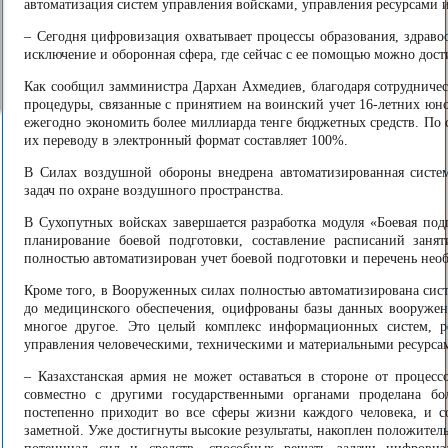
автоматизация систем управления войсками, управления ресурсами 
– Сегодня цифровизация охватывает процессы образования, здрав
исключение и оборонная сфера, где сейчас с ее помощью можно дост
Как сообщил замминистра Дархан Ахмедиев, благодаря сотрудниче
процедуры, связанные с принятием на воинский учет 16-летних юн
ежегодно экономить более миллиарда тенге бюджетных средств. По
их переводу в электронный формат составляет 100%.
В Силах воздушной обороны внедрена автоматизированная систем
задач по охране воздушного пространства.
В Сухопутных войсках завершается разработка модуля «Боевая под
планирование боевой подготовки, составление расписаний занят
полностью автоматизирован учет боевой подготовки и перечень нео
Кроме того, в Вооруженных силах полностью автоматизирована сист
до медицинского обеспечения, оцифрованы базы данных вооружен
многое другое. Это целый комплекс информационных систем, 
управления человеческими, техническими и материальными ресурса
– Казахстанская армия не может оставаться в стороне от проце
совместно с другими государственными органами проделана бо
постепенно приходит во все сферы жизни каждого человека, и со
заметной. Уже достигнуты высокие результаты, накоплен положите