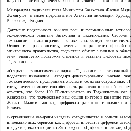
на укрепление сотрудничества в области развития IT технологий и 
Меморандум подписали глава Минцифры Казахстана Жаслан Мадиев
Жумагулов, а также представители Агентства инноваций Хуршед
Ризвонзода Фирдавс.
Документ подчеркивает важную роль информационных технолог
экономическом развитии Казахстана и Таджикистана. Стороны д
технологии на долгосрочной основе, способствуя экономическо
Основные направления сотрудничества – это развитие цифровой ин
электронного правительства, содействие обмену знаниями в облас
этим планируется поддержка стартапов и развитие цифровых экоси
Таджикистане.
«Открытие технологического парка в Таджикистане – это важный ш
поддержки инноваций. Благодаря финансированию Freedom Bank,
технологического предпринимательства и создания современных IT
сотрудничество может способствовать развитию цифровой эконо
отметить, что более 100 IT-специалистов из Таджикистана уже
Казахстане, что подчеркивает наш общий интерес к развитию техн
Жаслан Мадиев, министр цифрового развития, инноваций и а
Казахстан.
В организации намерены наладить сотрудничество в области автом
инновационных сервисов как цифровая ипотека и цифровой автокре
продуктов, включающие в себя продукты «Цифровая ипотека», «Ц