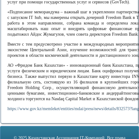
услуг при помощи государственных услуг и сервисов (GovTech).
«Подписание меморандума – важный шаг в укреплении партнерств
с запуском IT hub, мы намерены открыть дочерний Freedom Bank в 
работа в этом направлении, собрана команда и определена лок
масштабировать наш опыт и внедрять цифровые финансовые пр
подытожил Айдос Жумагулов, член совета директоров Freedom Bank.
Вместе с тем предусмотрено участие в международных мероприят
экосистеме Центральной Азии, изучение возможностей для трансг
проектов в области космической деятельности и дистанционного зон
АО «Фридом Банк Казахстан» - инновационный банк Казахстана, 
услуги физическим и юридическим лицам. Банк оцифровал получени
бизнеса. Также выпустил первую в Казахстане карту инвестора I
филиальную сеть, состоящую из 16 филиалов в крупнейших город
Freedom Holding Corp., осуществляющий финансовую деятельнос
ценными бумагами, инвестиционно-банковские и андеррайтинговы
холдинга торгуются на Nasdaq Capital Market и Казахстанской фондо
https://www.gov.kz/memleket/entities/mdai/press/news/details/832573?lan
© 2025 Казахстанская Ассоциация IT-Компаний. Все права