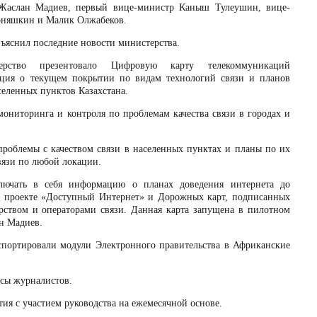
 Жаслан Мадиев, первый вице-министр Каныш Тулеушин, вице-
оняшкин и Малик Олжабеков.
ъяснил последние новости министерства.
рство презентовало Цифровую карту телекоммуникаций
ормация о текущем покрытии по видам технологий связи и планов
селенных пунктов Казахстана.
ониторинга и контроля по проблемам качества связи в городах и
роблемы с качеством связи в населенных пунктах и планы по их
вязи по любой локации.
лючать в себя информацию о планах доведения интернета до
м проекте «Доступный Интернет» и Дорожных карт, подписанных
ством и операторами связи. Данная карта запущена в пилотном
ан Мадиев.
кспортировали модули Электронного правительства в Африканские
осы журналистов.
ия с участием руководства на ежемесячной основе.