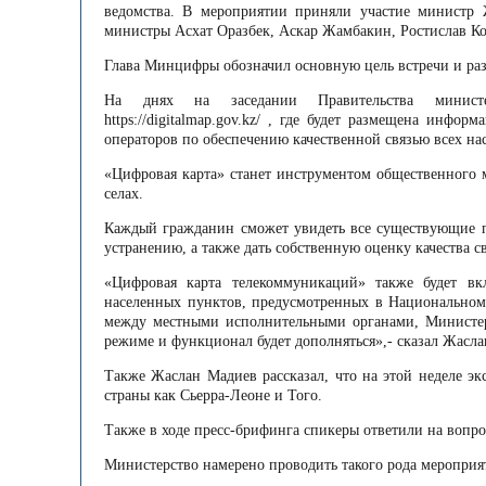
ведомства. В мероприятии приняли участие министр
министры Асхат Оразбек, Аскар Жамбакин, Ростислав К
Глава Минцифры обозначил основную цель встречи и раз
На днях на заседании Правительства министе
https://digitalmap.gov.kz/ , где будет размещена инф
операторов по обеспечению качественной связью всех на
«Цифровая карта» станет инструментом общественного м
селах.
Каждый гражданин сможет увидеть все существующие п
устранению, а также дать собственную оценку качества с
«Цифровая карта телекоммуникаций» также будет вк
населенных пунктов, предусмотренных в Национально
между местными исполнительными органами, Министер
режиме и функционал будет дополняться»,- сказал Жасл
Также Жаслан Мадиев рассказал, что на этой неделе э
страны как Сьерра-Леоне и Того.
Также в ходе пресс-брифинга спикеры ответили на вопр
Министерство намерено проводить такого рода мероприят