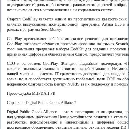
подчеркивает её роль в обеспечении равных возможностей в образо
независимо от его местоположения или социального статуса.
Стартап CodiPlay является одним из перспективных казахстанских
является выпускником акселерационной программы Astana Hub и 
рамках программы Seed Money.
CodiPlay представляет собой комплексное решение для повышени
CodiPlay позволяет обучаться программированию на языках Scratc
того, компания предлагает наборы CodiKit для создания проектов 
признанная цифровым общественным благом, предоставляет учителя
СЕО и основатель CodiPlay, Жанадил Талдыбаев, подчеркнул: «
является значимым этапом в развитии нашей компании. Несмотря
нашей миссии — сделать IT-грамотность доступной для каждого. 
арене, но и способствует достижению глобальной цели ООН по обе
искреннюю благодарность центру NURIS за их поддержку и помощь 
Пресс-служба МЦРИАП РК
Справка о Digital Public Goods Alliance*
Digital Public Goods Alliance — это многосторонняя инициатива,
над ускорением достижения Целей устойчивого развития в странах
разработке, использованию и инвестициям в цифровые общест
программное обеспечение, открытые данные, открытые модели ИИ, 