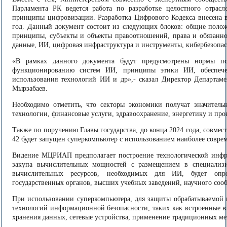
Парламента РК ведется работа по разработке целостного отрасл
принципы цифровизации. Разработка Цифрового Кодекса внесена в
год. Данный документ состоит из следующих блоков: общие полож
принципы, субъекты и объекты правоотношений, права и обязаннос
данные, ИИ, цифровая инфраструктура и инструменты, кибербезопас
«В рамках данного документа будут предусмотрены нормы п
функционированию систем ИИ, принципы этики ИИ, обеспече
использования технологий ИИ и др»,- сказал Директор Департа
Мырзабаев.
Необходимо отметить, что секторы экономики получат значител
технологии, финансовые услуги, здравоохранение, энергетику и про
Также по поручению Главы государства, до конца 2024 года, совме
42 будет запущен суперкомпьютер с использованием наиболее совре
Видение МЦРИАП предполагает построение технологической инфра
закупа вычислительных мощностей с размещением в специализ
вычислительных ресурсов, необходимых для ИИ, будет опре
государственных органов, высших учебных заведений, научного сооб
При использовании суперкомпьютера, для защиты обрабатываемой
технологий информационной безопасности, таких как встроенные в
хранения данных, сетевые устройства, применение традиционных м