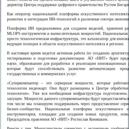
директор Центра поддержки цифрового правительства Рустем Бигари
Как оператор национальной платформы искусственного интеллект
развитии и интеграции ИИ-технологий в различные сектора экономи
Платформа ИИ предназначена для создания моделей, хранения раз
MLOPS инструментов и вычислительных мощностей. Национальная п
просто технологическая инфраструктура, это катализатор для иннов
ведущие позиции в области искусственного интеллекта в регионе.
В настоящее время ведется активная работа по созданию архитект
тестированию и подготовке документации. АО «НИТ» будет предо
науке, образованию для разработки и реализации инновационных р
которые будут способствовать развитию автоматизации проц
государственных и коммерческих услуг.
«Суперкомпьютер – это серверные мощности, которые работаю
технологии видеокарт. Они будут размещены в Центре обработ
технологии». Уже вся необходимая инфраструктура подготовлена
запущен. Мощности данного суперкомпьютера будут предоставляться 
том числе мы планируем поддерживать через предоставление сер
бизнес-сообщества. Национальная платформа искусственного ин
инструментария, площадки для создания новых продуктов, нов
Председатель правления АО «НИТ» Ростислав Коняшкин.
Вместе с тем, Министерством совместно с экспертным сообщест