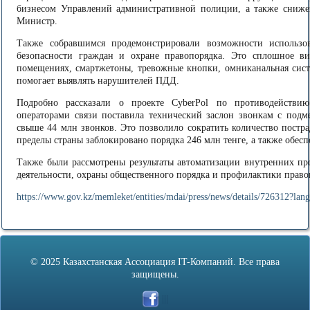
бизнесом Управлений административной полиции, а также снижен
Министр.
Также собравшимся продемонстрировали возможности использов
безопасности граждан и охране правопорядка. Это сплошное 
помещениях, смартжетоны, тревожные кнопки, омниканальная сист
помогает выявлять нарушителей ПДД.
Подробно рассказали о проекте CyberPol по противодействию
операторами связи поставила технический заслон звонкам с подм
свыше 44 млн звонков. Это позволило сократить количество постра
пределы страны заблокировано порядка 246 млн тенге, а также обес
Также были рассмотрены результаты автоматизации внутренних пр
деятельности, охраны общественного порядка и профилактики прав
https://www.gov.kz/memleket/entities/mdai/press/news/details/726312?lan
© 2025 Казахстанская Ассоциация IT-Компаний. Все права
защищены.
|||