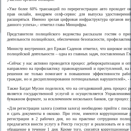
«Уже более 60% транзакций по перерегистрации авто проходит он
прав онлайн, внедряем селф-сервис для выпуска удостоверени
расширяться. Именно зрелая цифровая инфраструктура органов вн
данного успеха»,- отметил глава Минцифры.
Представители полицейского ведомства рассказали гостям о пр
деятельности полицейских, обеспечении безопасности, профилактик
Министр внутренних дел Ержан Саденов отметил, что широкое исп
полицейской деятельности – одна из главных задач, поставленных Гл
«Сейчас у нас активно проводится процесс дебюрократизации и о
направлено на профилактику правонарушений и преступлений, на 
решения не только помогают в повышении эффективности работ
граждан, но и дисциплинировании потенциальных нарушителей», - 
Также Багдат Мусин поделился, что на сегодняшний день процесс ре
является государственной услугой и осуществляется Управления
бумажном формате, за исключением нескольких банков, где процесс
«Для регистрации залога (снятия залога) необходимо прийти с пи
и сдать документы в окошко. При этом, имеются коррупционные р
регистрации в 2 рабочих дня, но на практике сотрудники полиц
предлагается внести услугу в Реестр госуслуг и реализовать ее в с
обращение в течение 1 дня. Кроме того, снизятся коррупционные