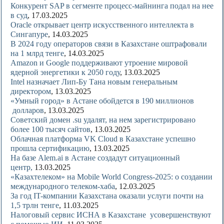
Конкурент SAP в сегменте процесс-майнинга подал на нее
в суд
, 17.03.2025
Oracle открывает центр искусственного интеллекта в
Сингапуре
, 14.03.2025
В 2024 году операторов связи в Казахстане оштрафовали
на 1 млрд тенге
, 14.03.2025
Amazon и Google поддерживают утроение мировой
ядерной энергетики к 2050 году
, 13.03.2025
Intel назначает Лип-Бу Тана новым генеральным
директором
, 13.03.2025
«Умный город» в Астане обойдется в 190 миллионов
долларов
, 13.03.2025
Советский домен .su удалят, на нем зарегистрировано
более 100 тысяч сайтов
, 13.03.2025
Облачная платформа VK Cloud в Казахстане успешно
прошла сертификацию
, 13.03.2025
На базе Alem.ai в Астане создадут cитуационный
центр,
13.03.2025
«Казахтелеком» на Mobile World Congress-2025: о создании
международного телеком-хаба
, 12.03.2025
За год IT-компании Казахстана оказали услуги почти на
1,5 трлн тенге
, 11.03.2025
Налоговый сервис ИСНА в Казахстане усовершенствуют