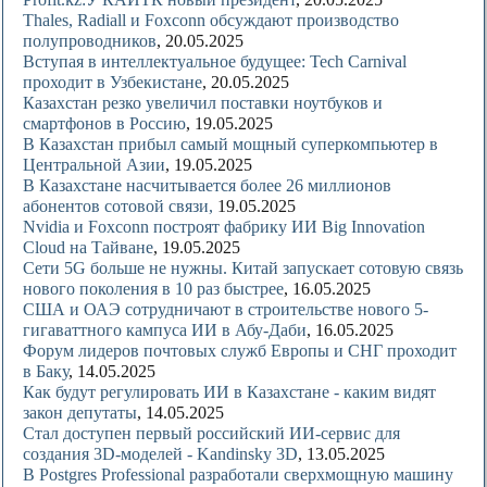
Thales, Radiall и Foxconn обсуждают производство
полупроводников
, 20.05.2025
Вступая в интеллектуальное будущее: Tech Carnival
проходит в Узбекистане
, 20.05.2025
Казахстан резко увеличил поставки ноутбуков и
смартфонов в Россию
, 19.05.2025
В Казахстан прибыл самый мощный суперкомпьютер в
Центральной Азии
, 19.05.2025
В Казахстане насчитывается более 26 миллионов
абонентов сотовой связи
,
19.05.2025
Nvidia и Foxconn построят фабрику ИИ Big Innovation
Cloud на Тайване
, 19.05.2025
Сети 5G больше не нужны. Китай запускает сотовую связь
нового поколения в 10 раз быстрее
, 16.05.2025
США и ОАЭ сотрудничают в строительстве нового 5-
гигаваттного кампуса ИИ в Абу-Даби
, 16.05.2025
Форум лидеров почтовых служб Европы и СНГ проходит
в Баку
, 14.05.2025
Как будут регулировать ИИ в Казахстане - каким видят
закон депутаты
, 14.05.2025
Стал доступен первый российский ИИ-сервис для
создания 3D-моделей - Kandinsky 3D
, 13.05.2025
В Postgres Professional разработали сверхмощную машину