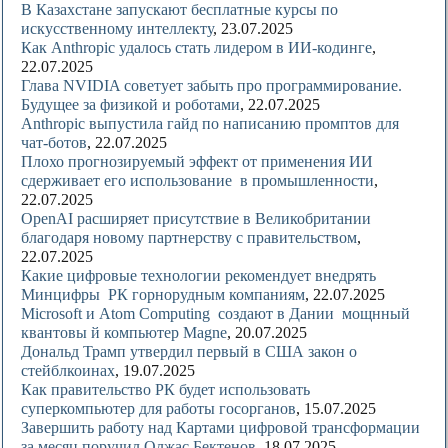
В Казахстане запускают бесплатные курсы по
искусственному интеллекту
, 23.07.2025
Как Anthropic удалось стать лидером в ИИ-кодинге
,
22.07.2025
Глава NVIDIA советует забыть про программирование.
Будущее за физикой и роботами
, 22.07.2025
Anthropic выпустила гайд по написанию промптов для
чат-ботов
, 22.07.2025
Плохо прогнозируемый эффект от применения ИИ
сдерживает его использование в промышленности
,
22.07.2025
OpenAI расширяет присутствие в Великобритании
благодаря новому партнерству с правительством
,
22.07.2025
Какие цифровые технологии рекомендует внедрять
Минцифры РК горнорудным компаниям
, 22.07.2025
Microsoft и Atom Computing создают в Дании мощнный
квантовы й компьютер Magne
, 20.07.2025
Дональд Трамп утвердил первый в США закон о
стейблкоинах
, 19.07.2025
Как правительство РК будет использовать
суперкомпьютер для работы госорганов
, 15.07.2025
Завершить работу над Картами цифровой трансформации
за месяц поручил Олжас Бектенов
, 18.07.2025