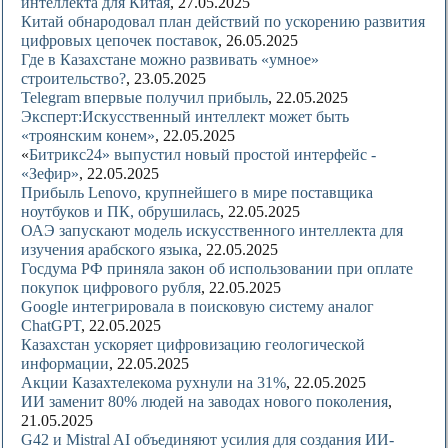
интеллекта для Китая
, 27.05.2025
Китай обнародовал план действий по ускорению развития
цифровых цепочек поставок
, 26.05.2025
Где в Казахстане можно развивать «умное»
строительство?
, 23.05.2025
Telegram впервые получил прибыль
, 22.05.2025
Эксперт:Искусственный интеллект может быть
«троянским конем»
, 22.05.2025
«
Битрикс24» выпустил новый простой интерфейс -
«Зефир»
, 22.05.2025
Прибыль Lenovo, крупнейшего в мире поставщика
ноутбуков и ПК, обрушилась
, 22.05.2025
ОАЭ запускают модель искусственного интеллекта для
изучения арабского языка
, 22.05.2025
Госдума РФ приняла закон об использовании при оплате
покупок цифрового рубля
, 22.05.2025
Google интегрировала в поисковую систему аналог
ChatGPT
, 22.05.2025
Казахстан ускоряет цифровизацию геологической
информации
, 22.05.2025
Акции Казахтелекома рухнули на 31%
, 22.05.2025
ИИ заменит 80% людей на заводах нового поколения
,
21.05.2025
G42 и Mistral AI объединяют усилия для создания ИИ-