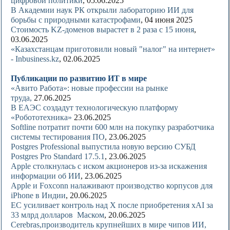
цифровой политики
, 05.06.2025
В Академии наук РК открыли лабораторию ИИ для
борьбы с природными катастрофами
, 04 июня 2025
Стоимость KZ-доменов вырастет в 2 раза с 15 июня
,
03.06.2025
«Казахстанцам приготовили новый "налог" на интернет»
- Inbusiness.kz
, 02.06.2025
Публикации по развитию ИТ в мире
«Авито Работа»: новые профессии на рынке
труда,
27.06.2025
В ЕАЭС создадут технологическую платформу
«Робототехника»
23.06.2025
Softline потратит почти 600 млн на покупку разработчика
системы тестирования ПО
, 23.06.2025
Postgres Professional выпустила новую версию СУБД
Postgres Pro Standard 17.5.1
, 23.06.2025
Apple столкнулась с иском акционеров из-за искажения
информации об ИИ
, 23.06.2025
Apple и Foxconn налаживают производство корпусов для
iPhone в Индии
, 20.06.2025
ЕС усиливает контроль над X после приобретения xAI за
33 млрд долларов Маском
, 20.06.2025
Cerebras,производитель крупнейших в мире чипов ИИ,