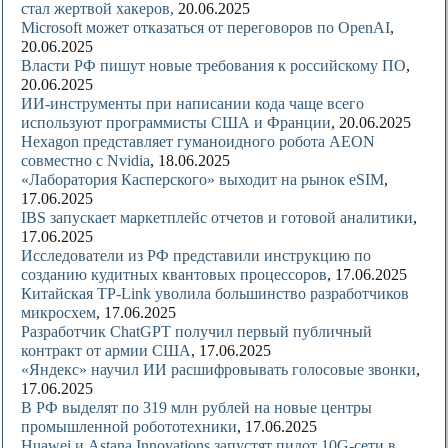
стал жертвой хакеров,
20.06.2025
Microsoft может отказаться от переговоров по OpenAI
,
20.06.2025
Власти РФ пишут новые требования к российскому ПО
,
20.06.2025
ИИ-инструменты при написании кода чаще всего
используют программисты США и Франции
, 20.06.2025
Hexagon представляет гуманоидного робота AEON
совместно с Nvidia
, 18.06.2025
«Лаборатория Касперского» выходит на рынок eSIM
,
17.06.2025
IBS запускает маркетплейс отчетов и готовой аналитики
,
17.06.2025
Исследователи из РФ представили инструкцию по
созданию кудитных квантовых процессоров
, 17.06.2025
Китайская TP-Link уволила большинство разработчиков
микросхем
, 17.06.2025
Разработчик ChatGPT получил первый публичный
контракт от армии США
, 17.06.2025
«Яндекс» научил ИИ расшифровывать голосовые звонки
,
17.06.2025
В РФ выделят по 319 млн рублей на новые центры
промышленной робототехники
, 17.06.2025
Huawei и Astana Innovations запустят пилот 10G-сети в