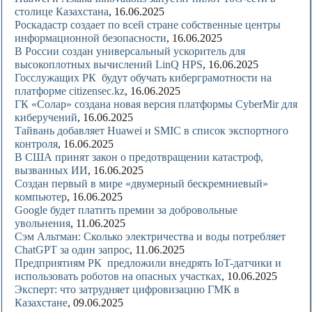
столице Казахстана
, 16.06.2025
Роскадастр создает по всей стране собственные центры
информационной безопасности
, 16.06.2025
В России создан универсальный ускоритель для
высокоплотных вычислений LinQ HPS
, 16.06.2025
Госслужащих РК будут обучать киберграмотности на
платформе citizensec.kz
, 16.06.2025
ГК «Солар» создана новая версия платформы CyberMir для
киберучений
, 16.06.2025
Тайвань добавляет Huawei и SMIC в список экспортного
контроля
, 16.06.2025
В США принят закон о предотвращении катастроф,
вызванных ИИ
, 16.06.2025
Создан первый в мире «двумерный бескремниевый»
компьютер
, 16.06.2025
Google будет платить премии за добровольные
увольнения
, 11.06.2025
Сэм Альтман: Сколько электричества и воды потребляет
ChatGPT за один запрос
, 11.06.2025
Предприятиям РК предложили внедрять IoT-датчики и
использовать роботов на опасных участках
, 10.06.2025
Эксперт: что затрудняет цифровизацию ГМК в
Казахстане
, 09.06.2025