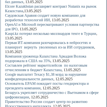
баз данных
, 13.05.2025
Elcore Kazakhstan расширяет контракт Nutanix на рынок
Казахстана
,13.05.2025
Саудовская Аравия создает новую компанию для
разработки технологий ИИ
, 13.05.2025
OpenAI и Microsoft пересматривают условия партнерства
для IPO
, 13.05.2025
Kaspi.kz потерял несколько миллиардов тенге в Турции
,
13.05.2025
Первая ИТ-компания разочаровалась в нейросетях и
планирует вернуть уволенных из-за ИИ сотрудников
,
13.05.2025
Компания уроженца Казахстана Аркадия Воложа
подорожала в США на 35%
, 13.05.2025
Составлен рейтинг маркетплейсов по налоговым
отчислениям в бюджет Казахстана
, 13.05.2025
Google выплатит Техасу $1,38 млрд за нарушение
конфиденциальности данных
, 12.05.2025
Основатель EPAM покидает посты гендиректора и
президента компании
, 12.05.2025
Беларусь укрепляет сотрудничество с Вьетнамом в сфере
цифровизации
, 12.05.2025
Правительство России создает центр по развитию
Искусственного интеллекта
, 12.05.2025