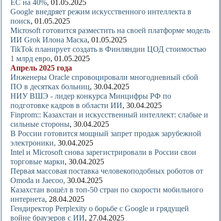
ЕС на 40%
, 01.05.2025
Google внедряет режим искусственного интеллекта в
поиск
, 01.05.2025
Microsoft готовится разместить на своей платформе модель
ИИ Grok Илона Маска
, 01.05.2025
TikTok планирует создать в Финляндии ЦОД стоимостью
1 млрд евро
, 01.05.2025
Апрель 2025 года
Инженеры Oracle спровоцировали многодневный сбой
ПО в десятках больниц
, 30.04.2025
НИУ ВШЭ - лидер конкурсa Минцифры РФ по
подготовке кадров в области ИИ
, 30.04.2025
Finprom:: Казахстан и искусственный интеллект: слабые и
сильные стороны
, 30.04.2025
В России готовится мощный запрет продаж зарубежной
электроники,
30.04.2025
Intel и Microsoft снова зарегистрировали в России свои
торговые марки
, 30.04.2025
Первая массовая поставка человекоподобных роботов от
Omoda и Jaecoo,
30.04.2025
Казахстан вошёл в топ-50 стран по скорости мобильного
интернета
, 28.04.2025
Гендиректор Perplexity о борьбе с Google и грядущей
войне браузеров с ИИ
, 27.04.2025