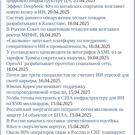
цифровую инфраструктуру ЦА
, 21.04.2025
Эффект DeepSeek: Кто из китайских стартапов возглавит
новую волну в ИИ
, 20.04.2025
Систему раннего обнаружения лесных пожаров
разрабатывают в Казахстане
, 16.04.2025
В России Совет по квантовым технологиям возглавил
ректор МИФИ
, 16.04.2025
«
Сколково» запускает платформу по внедрению
генеративного ИИ в промышленность
, 16.04.2025
У голландского производителя литографов ASML из-за
тарифов Трампа сократилась выручка
, 16.04.2025
OpenAI разрабатывает прототип социальной сети
,
16.04.2025
Почти две трети специалистов не считают ИИ угрозой для
своей карьеры
, 16.04.2025
Южная Корея увеличивает поддержку
полупроводниковой отрасли
, 15.04.2025
Nvidia готова построить в США инфраструктуру для ИИ
на $500 миллиардов
, 15.04.2025
Российский энергогигант потратит сотни миллионов на
защиту 14 объектов от БПЛА
, 15.04.2025
В России начались поставки отечественного ноутбука
Rikor в сверхлегком корпусе
, 15.04.2025
Около 80% операторов связи в России и СНГ планируют