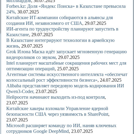
миллиардов
, 30.07.2025
Forbes.kz: Доля «Яндекс Поиска» в Казахстане превысила
24%,
30.07.2025
Китайские ИТ-компании собираются в альянсы для
создания ИИ, независимого от США
, 29.07.2025
ИИ-агента по трудоустройству планируют запустить в
Казахстане
, 29.07.2025
В Казахстане интегрируют технологии в армейскую
жизнь
, 29.07.2025
Grok Илона Маска идёт запускает мгновенную генерацию
видеороликов со звуком
, 29.07.2025
Intel планирует масштабные сокращения рабочих мест для
оптимизации операций
, 25.07.2025
Агентные системы искусственного интеллекта «обеспечат
колоссальный рост эффективности бизнеса»
, 24.07.2025
Alibaba представляет передовую модель кодирования ИИ
Qwen3-Coder,
23.07.2025
Нейросети начинают выходить из-под контроля
,
23.07.2025
Китайские хакеры взломали Управление ядерной
безопасности США через уязвимость в SharePoint
,
23.07.2025
Microsoft расширяет команду по ИИ, наняв ключевых
сотрудников Google DeepMind
, 23.07.2025