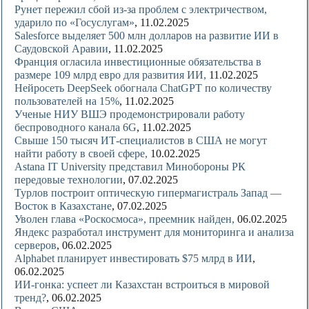
Рунет пережил сбой из-за проблем с электричеством,
ударило по «Госуслугам»
, 11.02.2025
Salesforce выделяет 500 млн долларов на развитие ИИ в
Саудовской Аравии
, 11.02.2025
Франция огласила инвестиционные обязательства в
размере 109 млрд евро для развития ИИ,
11.02.2025
Нейросеть DeepSeek обогнала ChatGPT по количеству
пользователей на 15%
, 11.02.2025
Ученые НИУ ВШЭ продемонстрировали работу
беспроводного канала 6G
, 11.02.2025
Свыше 150 тысяч ИТ-специалистов в США не могут
найти работу в своей сфере,
10.02.2025
Astana IT University представил Минобороны РК
передовые технологии
, 07.02.2025
Турлов построит оптическую гипермагистраль Запад —
Восток в Казахстане
, 07.02.2025
Уволен глава «Роскосмоса», преемник найден,
06.02.2025
Яндекс разработал инструмент для мониторинга и анализа
серверов
, 06.02.2025
Alphabet планирует инвестировать $75 млрд в ИИ
,
06.02.2025
ИИ-гонка: успеет ли Казахстан встроиться в мировой
тренд?
, 06.02.2025