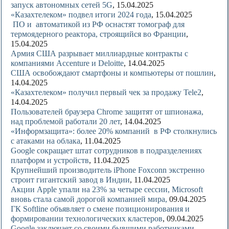
запуск автономных сетей 5G
, 15.04.2025
«Казахтелеком» подвел итоги 2024 года
, 15.04.2025
ПО и автоматикой из РФ оснастят томограф для
термоядерного реактора, строящийся во Франции
,
15.04.2025
Армия США разрывает миллиардные контракты с
компаниями Accenture и Deloitte
, 14.04.2025
США освобождают смартфоны и компьютеры от пошлин
,
14.04.2025
«Казахтелеком» получил первый чек за продажу Tele2
,
14.04.2025
Пользователей браузера Chrome защитят от шпионажа,
над проблемой работали 20 лет
, 14.04.2025
«Информзащита»: более 20% компаний в РФ столкнулись
с атаками на облака
, 11.04.2025
Google сокращает штат сотрудников в подразделениях
платформ и устройств
, 11.04.2025
Крупнейший производитель iPhone Foxconn экстренно
строит гигантский завод в Индии
, 11.04.2025
Акции Apple упали на 23% за четыре сессии, Microsoft
вновь стала самой дорогой компанией мира,
09.04.2025
ГК Softline объявляет о смене позиционирования и
формировании технологических кластеров
, 09.04.2025
Google заключает со своими бывшими работниками