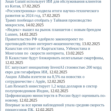
Jusan Garant использует ИИ для обслуживания клиентов
из Китая
, 17.02.2025
«Росэлектроника» подвела итоги научно-технического
развития за 2024 год
, 17.02.2025
Трамп пообещал отобрать у Тайваня производство
микросхем
, 14.02.2025
«Яндекс» вышел на рынок планшетов с новым брендом
Lunnen,
14.02.2025
Правительство РФ одобрило законопроект по
противодействию интернет-мошенничеству,
13.02.2025
Казахстан отстает от Кыргызстана, Узбекистана и
Монголии по скорости интернета,
13.02.2025
В Казахстане будут блокировать нелегальные смартфоны
,
12.02.2025
ЕС запускает инициативу InvestAI стоимостью 200 млрд
евро для гигафабрик ИИ
, 12.02.2025
Акции Alibaba взлетели на 8,5% на новостях о
сотрудничестве с Apple
, 12.02.2025
Lam Research инвестирует 1,2 млрд долларов в сектор
полупроводников Индии
, 12.02.2025
Цифровизацию министерств в России будут оценивать по-
новому,
12.02.2025
Впервые за все время наблюдений упала средняя скорость
процессоров ПК,
12.02.2025