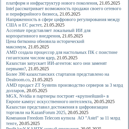
платформ и инфраструктур нового поколения
, 21.05.2025
Intel рассматривает возможность продажи своего сетевого
и периферийного бизнеса
, 21.05.2025
Напряженность в сфере цифрового регулирования между
США и ЕС растет
, 21.05.2025
Accenture представляет локальный ИИ для
корпоративного внедрения
, 21.05.2025
Цена биткоина обновила исторический
максимум
,
21.05.2025
AMD создала процессор для настольных ПК с поистине
гигантским числом ядер
, 21.05.2025
Казахстан запускает ИИ-агентов: кого они заменят
первыми?
, 21.05.2025
Более 390 казахстанских стартапов представлено на
Dealroom.co
, 21.05.2025
AMD продаст ZT Systems производство серверов за 3 млрд
долларов
, 20.05.2025
MGX, Nvidia и партнеры построят «крупнейший» в
Европе кампус искусственного интеллекта
, 20.05.2025
Казахстан представил достижения в цифровизации
торговли на KazanForum 2025
, 20.05.2025
Компания Freedom Telecom купила АО "Astel" за 11 млрд
тенге
, 20.05.2025
Profit.kz:У КАИТК новый президент
, 20.05.2025