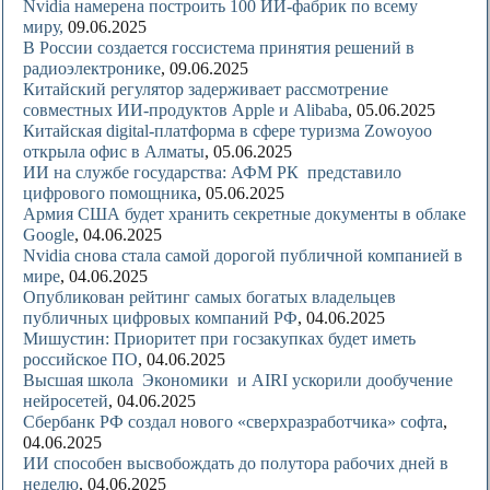
Nvidia намерена построить 100 ИИ-фабрик по всему
миру,
09.06.2025
В России создается госсистема принятия решений в
радиоэлектронике
, 09.06.2025
Китайский регулятор задерживает рассмотрение
совместных ИИ-продуктов Apple и Alibaba
, 05.06.2025
Китайская digital-платформа в сфере туризма Zowoyoo
открыла офис в Алматы
, 05.06.2025
ИИ на службе государства: АФМ РК представило
цифрового помощника
, 05.06.2025
Армия США будет хранить секретные документы в облаке
Google
, 04.06.2025
Nvidia снова стала самой дорогой публичной компанией в
мире
, 04.06.2025
Опубликован рейтинг самых богатых владельцев
публичных цифровых компаний РФ
, 04.06.2025
Мишустин: Приоритет при госзакупках будет иметь
российское ПО
, 04.06.2025
Высшая школа Экономики и AIRI ускорили дообучение
нейросетей
, 04.06.2025
Сбербанк РФ создал нового «сверхразработчика» софта
,
04.06.2025
ИИ способен высвобождать до полутора рабочих дней в
неделю
, 04.06.2025