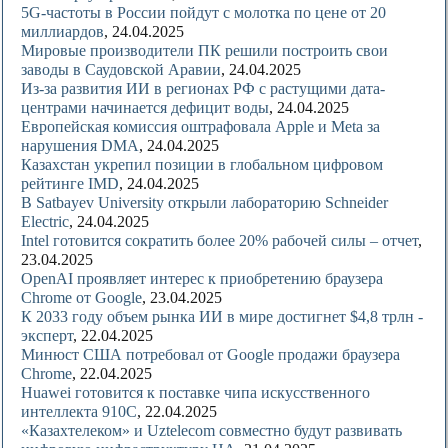
5G-частоты в России пойдут с молотка по цене от 20
миллиардов
, 24.04.2025
Мировые производители ПК решили построить свои
заводы в Саудовской Аравии
, 24.04.2025
Из-за развития ИИ в регионах РФ с растущими дата-
центрами начинается дефицит воды
, 24.04.2025
Европейская комиссия оштрафовала Apple и Meta за
нарушения DMA
, 24.04.2025
Казахстан укрепил позиции в глобальном цифровом
рейтинге IMD
, 24.04.2025
В Satbayev University открыли лабораторию Schneider
Electric
, 24.04.2025
Intel готовится сократить более 20% рабочей силы – отчет
,
23.04.2025
OpenAI проявляет интерес к приобретению браузера
Chrome от Google
, 23.04.2025
К 2033 году объем рынка ИИ в мире достигнет $4,8 трлн -
эксперт
, 22.04.2025
Минюст США потребовал от Google продажи браузера
Chrome
, 22.04.2025
Huawei готовится к поставке чипа искусственного
интеллекта 910C
, 22.04.2025
«Казахтелеком» и Uztelecom совместно будут развивать