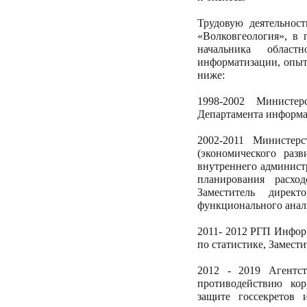
Трудовую деятельнос
«Волковгеология», в 
начальника облас
информатизации, опыт
ниже:
1998-2002 Министер
Департамента информа
2002-2011 Министер
(экономического раз
внутреннего админист
планирования расхо
Заместитель дирек
функционального анал
2011- 2012 РГП Инфор
по статистике, Замести
2012 - 2019 Агентс
противодействию ко
защите госсекретов 