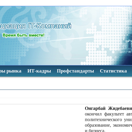
ры рынка
ИТ-кадры
Профстандарты
Статистика
Онгарбай Жидебаеви
окончил факультет а
политехнического уни
образование, экономи
и бизнеса.