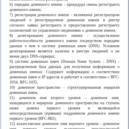
6) передача доменного имени - процедура смены регистранта
доменного имени;
7) регистрация доменного имени - включение регистратором
сведений о регистрируемом доменном имени в реестр
согласно заявке регистранта и предоставление регистранту
полномочий по управлению сведениями о доменном имени;
8) делегирование доменного имени - осуществление
работоспособности доменного имени посредством передачи
данных о нем в систему доменных имен (DNS). Условием
делегирования является наличие в реестре сведений о не
менее двух DNS-серверах;
9) система доменных имен (Domain Name System – DNS) -
распределенная база данных для получения информации о
доменных именах. Содержит информацию о соответствии
доменных имен и IP адресов и работает в соответствии с RFC-
1034, RFC-1035;
10) доменное пространство - структурированная иерархия
доменных имен;
11) доменное имя второго уровня – доменное имя,
находящееся в иерархии доменного пространства на ступень
ниже домена первого уровня и являющийся
непосредственным (прямым) поддоменом доменного имени
первого уровня (RFC-882);
12) казахстанское доменное имя верхнего уровня - доменное
имя первого уровня, выделенное международной