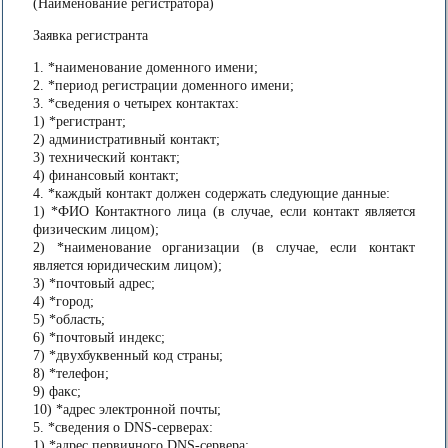
(Наименование регистратора)
Заявка регистранта
1. *наименование доменного имени;
2. *период регистрации доменного имени;
3. *сведения о четырех контактах:
1) *регистрант;
2) административный контакт;
3) технический контакт;
4) финансовый контакт;
4. *каждый контакт должен содержать следующие данные:
1) *ФИО Контактного лица (в случае, если контакт является
физическим лицом);
2) *наименование организации (в случае, если контакт
является юридическим лицом);
3) *почтовый адрес;
4) *город;
5) *область;
6) *почтовый индекс;
7) *двухбуквенный код страны;
8) *телефон;
9) факс;
10) *адрес электронной почты;
5. *сведения о DNS-серверах:
1) *адрес первичного DNS-сервера;