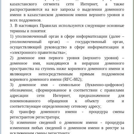
казахстанского сегмента сети Интернет, а также
распространяются на все запросы о выделении доменного
имени в казахстанском доменном имени верхнего уровня и
всех поддоменов.
3. В настоящих Правилах используются следующие основные
термины и понятия:
1) уполномоченный орган в сфере информатизации (далее –
уполномоченный орган) – государственный орган,
осуществляющий руководство в сфере информатизации и
«электронного правительства»;
2) доменное имя первого уровня (верхнего уровня) –
доменное имя, находящееся в иерархии доменного
пространства на ступень ниже корневого доменного имени и
являющееся непосредственным прямым поддоменом
корневого доменного имени (RFC-882);
3) доменное имя - символьное (буквенно-цифровое)
обозначение, сформированное в соответствии с правилами
адресации сети Интернет, предназначенное для
поименованного обращения к объекту сети и
соответствующее определенному сетевому адресу;
4) трансфер доменного имени - процедура смены
регистрантом регистратора;
5) изменение сведений о доменном имени - процедура
изменения любых сведений о доменном имени в реестре за
исключением смены регистранта;