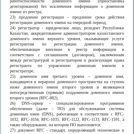
работоспособности доменного имени (приостановка
делегирования) без исключения информации о доменном
имени из реестра;
23) продление регистрации - продление срока действия
регистрации доменного имени на очередной период;
24) регистратор - юридическое лицо, резидент Республики
Казахстан, аккредитованное администратором казахстанского
доменного имени верхнего уровня, оказывающее услуги
регистрантам по регистрации доменного имени,
обеспечивающее внесение в реестр информации в
соответствии с соглашением (договором), заключенным
между регистратурой и регистратором и реализующее права
регистранта по управлению доменным именем в
регистратуре;
25) доменное имя третьего уровня – доменное имя,
находящееся в иерархии доменного пространства на ступень
ниже доменного имени второго уровня и являющееся
непосредственным (прямым) поддоменом доменного имени
второго уровня (RFC-882);
26) DNS-сервер - специализированное программное
обеспечение (далее - ПО) для обслуживания системы
доменных имен (DNS), работающее в соответствии с RFC-
1032, RFC-1034, RFC-1035, RFC-1122, RFC-1133, RFC-1591, а
также оборудование, на котором ПО выполняется;
27) документ RFC - стандарт, определяющий технические и