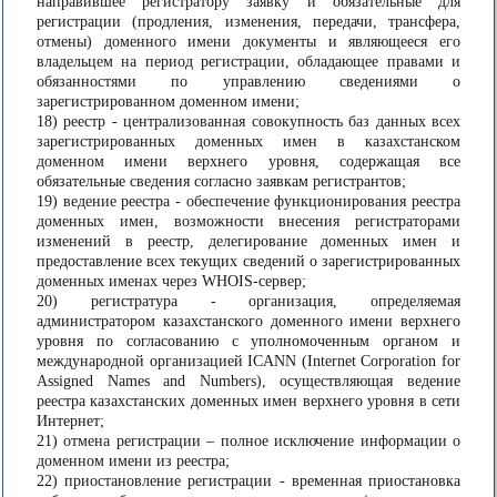
направившее регистратору заявку и обязательные для
регистрации (продления, изменения, передачи, трансфера,
отмены) доменного имени документы и являющееся его
владельцем на период регистрации, обладающее правами и
обязанностями по управлению сведениями о
зарегистрированном доменном имени;
18) реестр - централизованная совокупность баз данных всех
зарегистрированных доменных имен в казахстанском
доменном имени верхнего уровня, содержащая все
обязательные сведения согласно заявкам регистрантов;
19) ведение реестра - обеспечение функционирования реестра
доменных имен, возможности внесения регистраторами
изменений в реестр, делегирование доменных имен и
предоставление всех текущих сведений о зарегистрированных
доменных именах через WHOIS-сервер;
20) регистратура - организация, определяемая
администратором казахстанского доменного имени верхнего
уровня по согласованию с уполномоченным органом и
международной организацией ICANN (Internet Corporation for
Assigned Names and Numbers), осуществляющая ведение
реестра казахстанских доменных имен верхнего уровня в сети
Интернет;
21) отмена регистрации – полное исключение информации о
доменном имени из реестра;
22) приостановление регистрации - временная приостановка