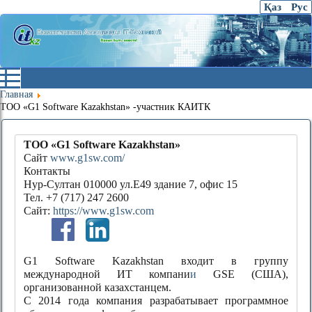
Қаз
Рус
Главная
ТОО «G1 Software Kazakhstan» -участник КАИТК
ТОО «G1 Software Kazakhstan»
Сайт
www.g1sw.com/
Контакты
Нур-Султан 010000 ул.E49 здание 7, офис 15
Тел. +7 (717) 247 2600
Сайт:
https://www.g1sw.com
G1 Software Kazakhstan входит в группу
международной ИТ компани
и
GSE (США),
организованной казахстанцем.
C 2014 года компания разрабатывает программное