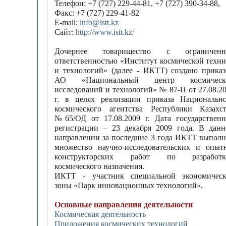
Телефон: +7 (727) 229-44-81, +7 (727) 390-34-88,
Факс: +7 (727) 229-41-82
E-mail:
info@istt.kz
Сайт:
http://www.istt.kz/
Дочернее товарищество с ограниченн
ответственностью «Институт космической техн
и технологий» (далее - ИКТТ) создано прика
АО «Национальный центр космическ
исследований и технологий» № 87-П от 27.08.2
г. в целях реализации приказа Национальн
космического агентства Республики Казахс
№65/ОД от 17.08.2009 г. Дата государствен
регистрации – 23 декабря 2009 года. В дан
направлении за последние 3 года ИКТТ выпол
множество научно-исследовательских и опыт
конструкторских работ по разработк
космического назначения.
ИКТТ - участник специальной экономическ
зоны «Парк инновационных технологий».
Основные направления деятельности
Космическая деятельность
Приложения космических технологий