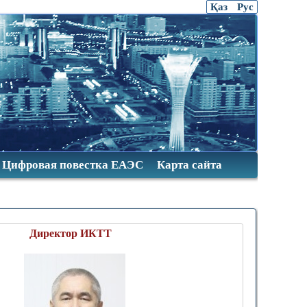
Қаз
Рус
Цифровая повестка ЕАЭС
Карта сайта
иректор ИКТТ