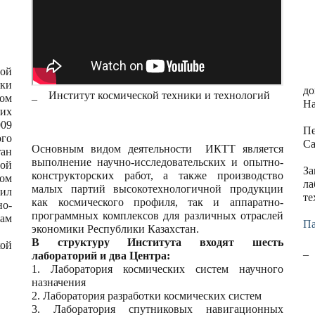
ой
А
ики
до
_ Институт космической техники и технологий
зом
На
их
009
Пе
ого
Са
Основным видом деятельности ИКТТ является
тан
выполнение научно-исследовательских и опытно-
ной
За
конструкторских работ, а также производство
ном
ла
малых партий высокотехнологичной продукции
нил
те
как космического профиля, так и аппаратно-
но-
программных комплексов для различных отраслей
ам
Па
экономики Республики Казахстан.
В структуру Института входят шесть
ой
_
лабораторий и два Центра:
1. Лаборатория космических систем научного
назначения
2. Лаборатория разработки космических систем
3. Лаборатория спутниковых навигационных